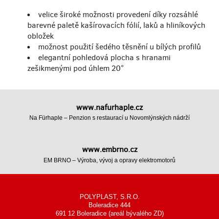
velice široké možnosti provedení díky rozsáhlé
barevné paletě kašírovacích fólií, laků a hliníkových
obložek
možnost použití šedého těsnění u bílých profilů
elegantní pohledová plocha s hranami
zešikmenými pod úhlem 20°
www.nafurhaple.cz
Na Fürhaple – Penzion s restaurací u Novomlýnských nádrží
www.embrno.cz
EM BRNO – Výroba, vývoj a opravy elektromotorů
POLYPLAST, S.R.O.
Boleradice 444
691 12 Boleradice (areál bývalého ZD)