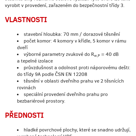
vyrobit v provedení, zařazeném do bezpečnostní třídy 3.
VLASTNOSTI
stavební hloubka: 70 mm / dorazové těsnění
počet komor: 4 komory v křídle, 5 komor v rámu
dveří
výborné parametry zvukové do R
= 40 dB
w,P
a tepelné izolace
průvzdušnost a odolnost proti náporovému dešti:
do třídy 9A podle ČSN EN 12208
těsnění v oblasti dveřního prahu ve 2 těsnících
rovinách
speciální provedení dveřního prahu pro
bezbariérové prostory.
PŘEDNOSTI
hladké povrchové plochy, které se snadno udržují,