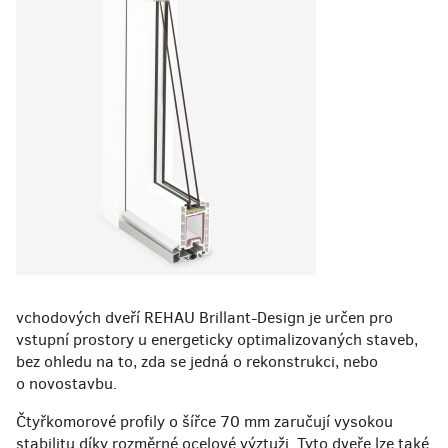
Plastové výrobky
SLUŽBY
REFERENCE +
Bytové domy
Rodinné domy
Veřejné stavby
KONTAKT
vchodových dveří REHAU Brillant-Design je určen pro
vstupní prostory u energeticky optimalizovaných staveb,
bez ohledu na to, zda se jedná o rekonstrukci, nebo
o novostavbu.
Čtyřkomorové profily o šířce 70 mm zaručují vysokou
stabilitu díky rozměrné ocelové výztuži. Tyto dveře lze také