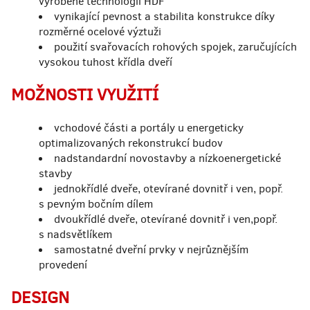
vyrobené technologií HDF
vynikající pevnost a stabilita konstrukce díky
rozměrné ocelové výztuži
použití svařovacích rohových spojek, zaručujících
vysokou tuhost křídla dveří
MOŽNOSTI VYUŽITÍ
vchodové části a portály u energeticky
optimalizovaných rekonstrukcí budov
nadstandardní novostavby a nízkoenergetické
stavby
jednokřídlé dveře, otevírané dovnitř i ven, popř.
s pevným bočním dílem
dvoukřídlé dveře, otevírané dovnitř i ven,popř.
s nadsvětlíkem
samostatné dveřní prvky v nejrůznějším
provedení
DESIGN